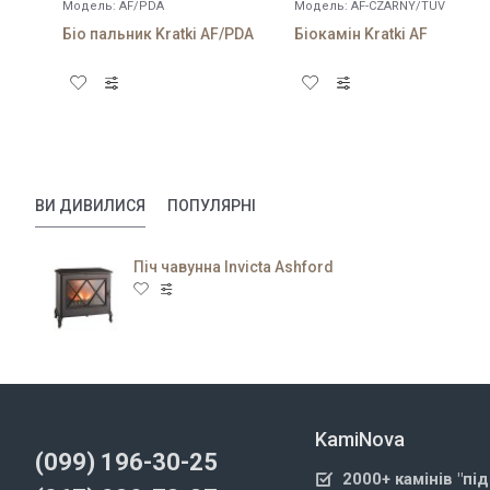
Модель:
AF/PDA
Модель:
AF-CZARNY/TUV
Біо пальник Kratki AF/PDA
Біокамін Kratki AF
ВИ ДИВИЛИСЯ
ПОПУЛЯРНІ
Піч чавунна Invicta Ashford
KamiNova
(099) 196-30-25
2000+ камінів "пі