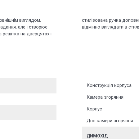
зовнішнім виглядом.
nvicta Ashford буде
падання, але і створює
відмінно виглядати в стил
 решітка на дверцятах і
Конструкція корпуса
Камера згоряння
Корпус
Дно камери згоряння
ДИМОХІД