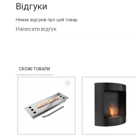
Відгуки
Немає відгуків про цей товар.
Написати відгук
ім'я
Ваш відгук:
СХОЖІ ТОВАРИ
Примітка:
HTML розмітка не підтрим
Погано
Добре
Оцінка