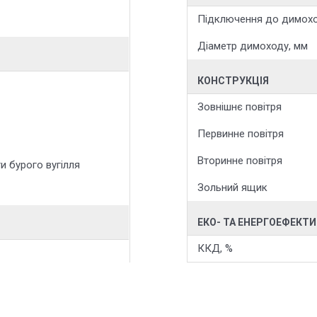
Підключення до димох
Діаметр димоходу, мм
КОНСТРУКЦІЯ
Зовнішнє повітря
Первинне повітря
Вторинне повітря
и бурого вугілля
Зольний ящик
ЕКО- ТА ЕНЕРГОЕФЕКТ
ККД, %