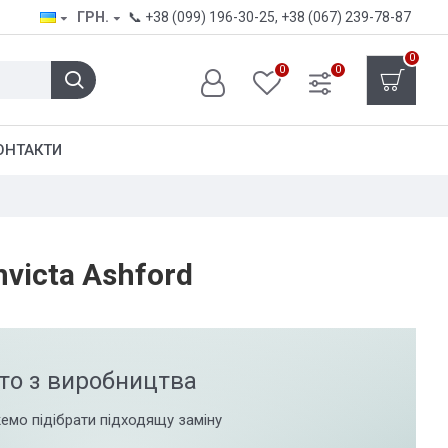
ГРН.
📞
+38 (099) 196-30-25
,
+38 (067) 239-78-87
0
0
0
ОНТАКТИ
nvicta Ashford
то з виробництва
емо підібрати підходящу заміну