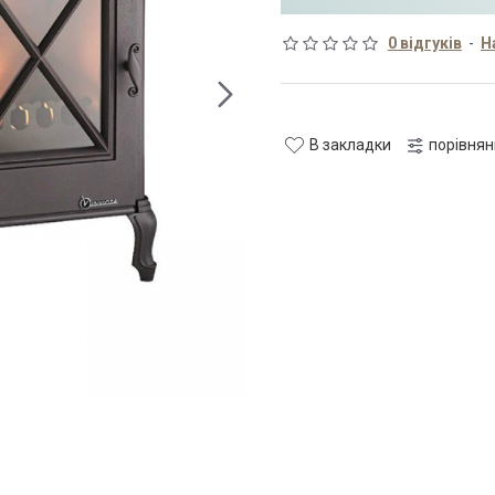
0 відгуків
-
Н
В закладки
порівня