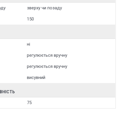
оду
зверху чи позаду
150
ні
регулюється вручну
регулюється вручну
висувний
ИВНІСТЬ
75