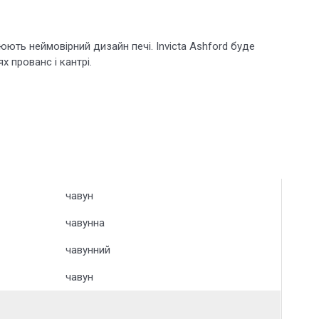
ях прованс і кантрі.
чавун
чавунна
чавунний
чавун