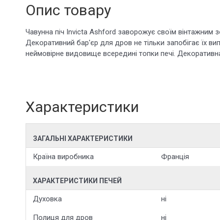
Опис товару
Чавунна піч Invicta Ashford заворожує своїм вінтажним 
стилізована ручка доповнюють неймовірний дизайн печі. I
Декоративний бар'єр для дров не тільки запобігає їх ви
неймовірне видовище всередині топки печі. Декоративна
Характеристики
ЗАГАЛЬНІ ХАРАКТЕРИСТИКИ
Країна виробника
Франція
ХАРАКТЕРИСТИКИ ПЕЧЕЙ
Духовка
ні
Полиця для дров
ні