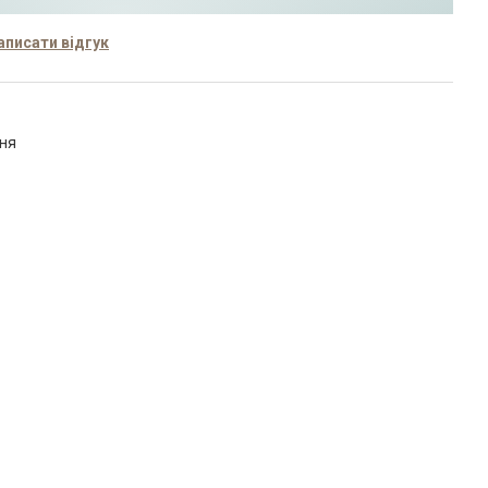
аписати відгук
ння