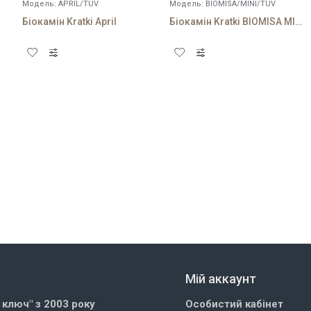
Модель:
APRIL/TUV
Модель:
BIOMISA/MINI/TUV
Біокамін Kratki April
Біокамін Kratki BIOMISA MINI чорний
Мій аккаунт
д ключ" з 2003 року
Особистий кабінет