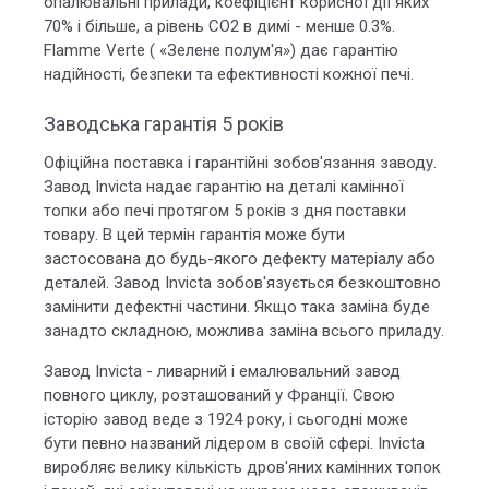
опалювальні прилади, коефіцієнт корисної дії яких
70% і більше, а рівень СО2 в димі - менше 0.3%.
Flamme Verte ( «Зелене полум'я») дає гарантію
надійності, безпеки та ефективності кожної печі.
Заводська гарантія 5 років
Офіційна поставка і гарантійні зобов'язання заводу.
Завод Invicta надає гарантію на деталі камінної
топки або печі протягом 5 років з дня поставки
товару. В цей термін гарантія може бути
застосована до будь-якого дефекту матеріалу або
деталей. Завод Invicta зобов'язується безкоштовно
замінити дефектні частини. Якщо така заміна буде
занадто складною, можлива заміна всього приладу.
Завод Invicta - ливарний і емалювальний завод
повного циклу, розташований у Франції. Свою
історію завод веде з 1924 року, і сьогодні може
бути певно названий лідером в своїй сфері. Invicta
виробляє велику кількість дров'яних камінних топок