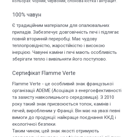
кольорах: чорний, червоний, слонова кістка і антрацит.
100% чавун
Є традиційним матеріалом для опалювальних
приладів. Забезпечує довговічність печі і підлягає
повній вторинній переробці. Має чудову
теплопровідністю, жаростійкістю і високою
інерцією. Чавунні каміни і печі мають особливість
зберігати тепло і вивільняти його поступово.
Сертифікат Flamme Verte
Flamme Verte - це особливий знак французької
організації ADEME (Асоціація з енергоефективності
та захисту навколишнього середовища). З 2010
року такий знак присвоюється топок, камінів і
печей, виробленим у Франції. Він має на увазі певні
вимоги до продукції: найкраще поєднання ККД і
екологічної безпеки.
Таким чином, цей знак якості отримують