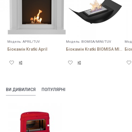
Модель:
APRIL/TUV
Модель:
BIOMISA/MINI/TUV
Мод
Біокамін Kratki April
Біокамін Kratki BIOMISA MINI чорний
ВИ ДИВИЛИСЯ
ПОПУЛЯРНІ