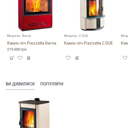
Модель:
Berna
Модель:
C DUE
Мод
Камін-піч Piazzetta Berna
Камін-піч Piazzetta C DUE
Кам
275 600 грн.
ВИ ДИВИЛИСЯ
ПОПУЛЯРНІ