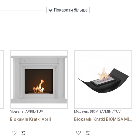
ується! Використовуйте звичайний текст.
ВІДПРАВИТИ ВІДГУК
Модель:
APRIL/TUV
Модель:
BIOMISA/MINI/TUV
Біокамін Kratki April
Біокамін Kratki BIOMISA MINI чорний