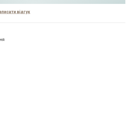
аписати відгук
ння