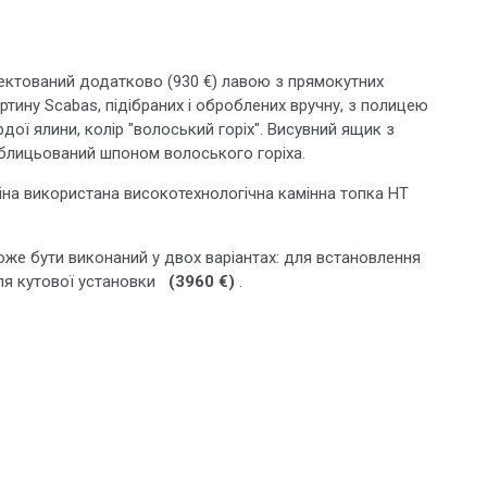
ектований додатково (930 €) лавою з прямокутних
тину Scabas, підібраних і оброблених вручну, з полицею
рдої ялини, колір "волоський горіх". Висувний ящик з
блицьований шпоном волоського горіха.
міна використана високотехнологічна камінна топка HT
же бути виконаний у двох варіантах: для встановлення
я кутової установки
(3960 €)
.