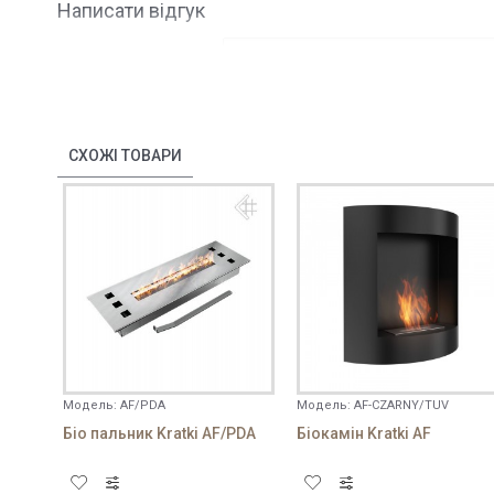
Написати відгук
ім'я
Ваш відгук:
СХОЖІ ТОВАРИ
Примітка:
HTML розмітка не підтрим
Погано
Добре
Оцінка
Модель:
AF/PDA
Модель:
AF-CZARNY/TUV
Біо пальник Kratki AF/PDA
Біокамін Kratki AF