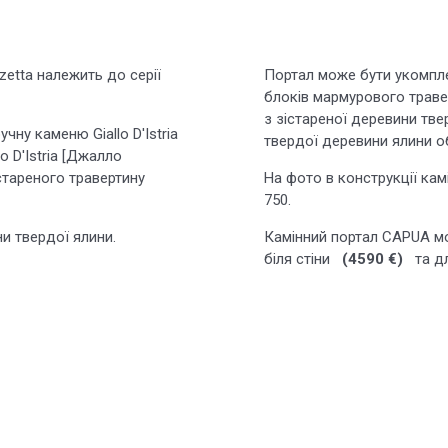
zetta належить до серії
Портал може бути укомпл
блоків мармурового травер
з зістареної деревини тве
чну каменю Giallo D'Istria
твердої деревини ялини о
o D'Istria [Джалло
істареного травертину
На фото в конструкції ка
750.
и твердої ялини.
Камінний портал CAPUA мо
біля стіни
(4590 €)
та дл