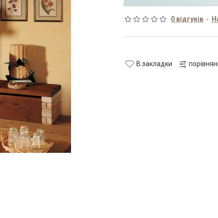
0 відгуків
-
Н
В закладки
порівня