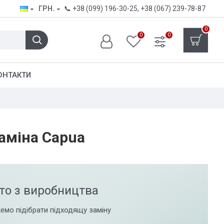
ГРН.
📞
+38 (099) 196-30-25
,
+38 (067) 239-78-87
0
0
0
ОНТАКТИ
аміна Capua
то з виробництва
емо підібрати підходящу заміну