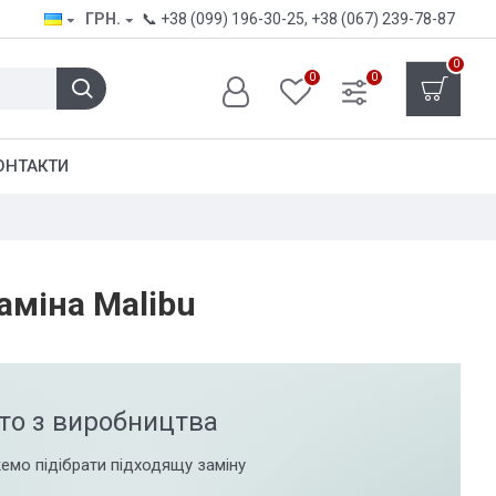
ГРН.
📞
+38 (099) 196-30-25
,
+38 (067) 239-78-87
0
0
0
ОНТАКТИ
аміна Malibu
то з виробництва
емо підібрати підходящу заміну