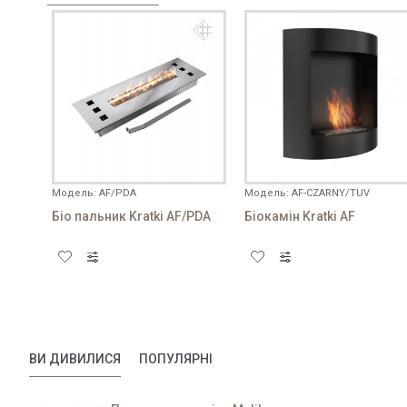
Примітка:
HTML розмітка не підтрим
Погано
Добре
Оцінка
Модель:
AF/PDA
Модель:
AF-CZARNY/TUV
Біо пальник Kratki AF/PDA
Біокамін Kratki AF
ВИ ДИВИЛИСЯ
ПОПУЛЯРНІ