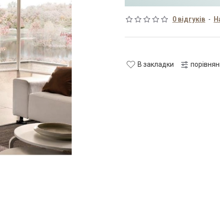
0 відгуків
-
Н
В закладки
порівня