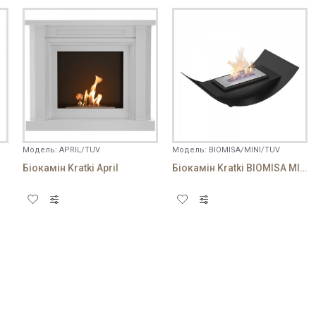
ується! Використовуйте звичайний текст.
ВІДПРАВИТИ ВІДГУК
Модель:
APRIL/TUV
Модель:
BIOMISA/MINI/TUV
Біокамін Kratki April
Біокамін Kratki BIOMISA MINI чорний