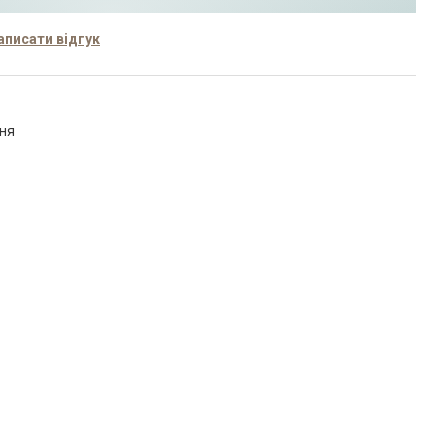
аписати відгук
ння