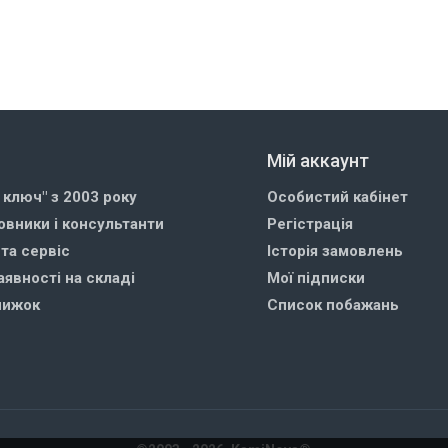
Мій аккаунт
д ключ" з 2003 року
Особистий кабінет
овники і консультанти
Регістрація
 та сервіс
Історія замовлень
аявності на складі
Мої підписки
нижок
Список побажань