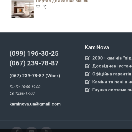
Портал для каміна Malibu
KamiNova
(099) 196-30-25
2000+ камінів "пі
(067) 239-78-87
Досвідчені устан
Офіційна гарантія
(067) 239-78-87 (Viber)
Каміни та печі в н
Пн-Пт 10:00-19:00
Гнучка система з
Сб 12:00-17:00
kaminova.ua@gmail.com