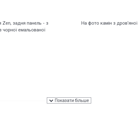
 Zen, задня панель - з
На фото камін з дров'яної
з чорної емальованої