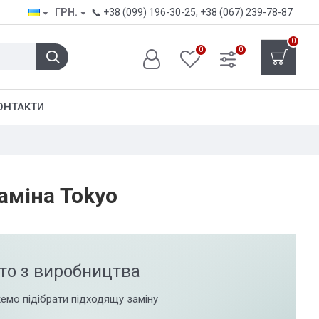
ГРН.
📞
+38 (099) 196-30-25
,
+38 (067) 239-78-87
0
0
0
ОНТАКТИ
аміна Tokyo
то з виробництва
емо підібрати підходящу заміну