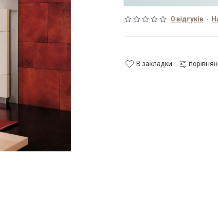
0 відгуків
-
Н
В закладки
порівня