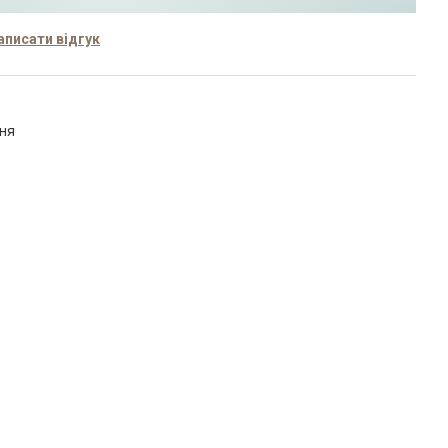
аписати відгук
ння