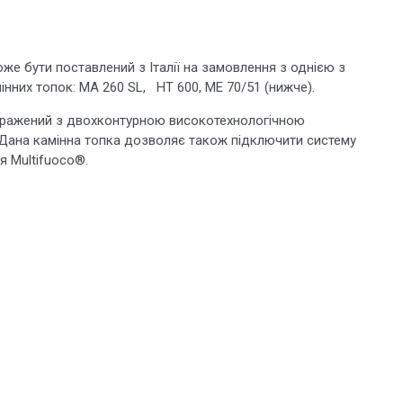
же бути поставлений з Італії на замовлення з однією з
нних топок: MA 260 SL, HT 600, ME 70/51 (нижче).
бражений з двохконтурною високотехнологічною
Дана камінна топка дозволяє також підключити систему
я Multifuoco®.