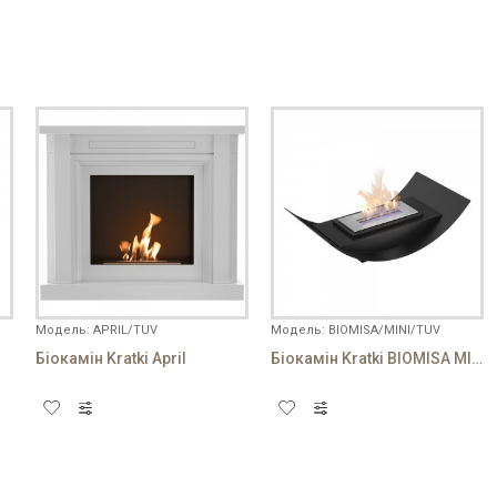
ується! Використовуйте звичайний текст.
ВІДПРАВИТИ ВІДГУК
Модель:
APRIL/TUV
Модель:
BIOMISA/MINI/TUV
Біокамін Kratki April
Біокамін Kratki BIOMISA MINI чорний