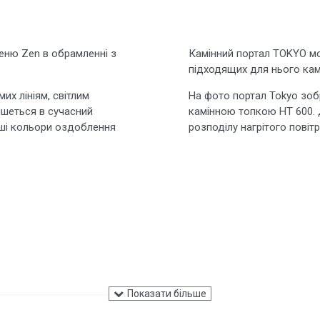
еню Zen в обрамленні з
Камінний портал TOKYO мо
підходящих для нього камі
их лініям, світлим
На фото портал Tokyo зо
ишеться в сучасний
камінною топкою HT 600. 
віші кольори оздоблення
розподілу нагрітого повітр