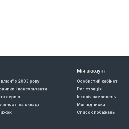
Мій аккаунт
д ключ" з 2003 року
Особистий кабінет
овники і консультанти
Регістрація
 та сервіс
Історія замовлень
аявності на складі
Мої підписки
нижок
Список побажань