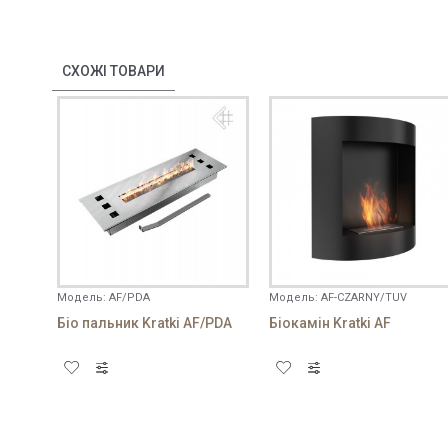
Ваш відгук:
СХОЖІ ТОВАРИ
Примітка:
HTML розмітка не підтрим
Погано
Добре
Оцінка
Модель:
AF/PDA
Модель:
AF-CZARNY/TUV
Біо пальник Kratki AF/PDA
Біокамін Kratki AF