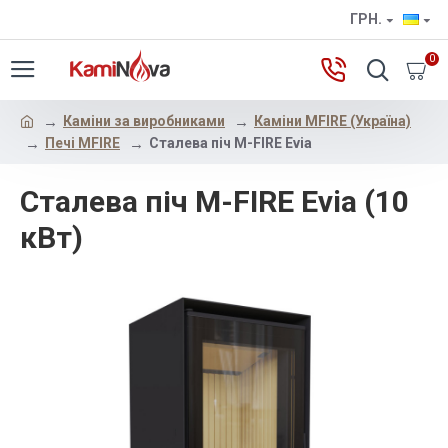
ГРН.
0
Каміни за виробниками
Каміни MFIRE (Україна)
Печі MFIRE
Сталева піч M-FIRE Evia
Сталева піч M-FIRE Evia (10
кВт)