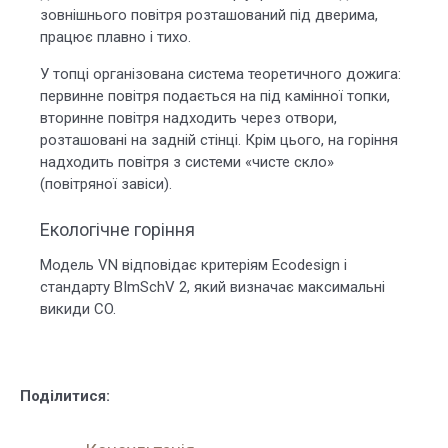
зовнішнього повітря розташований під дверима,
працює плавно і тихо.
У топці організована система теоретичного дожига:
первинне повітря подається на під камінної топки,
вторинне повітря надходить через отвори,
розташовані на задній стінці. Крім цього, на горіння
надходить повітря з системи «чисте скло»
(повітряної завіси).
Екологічне горіння
Модель VN відповідає критеріям Ecodesign і
стандарту BImSchV 2, який визначає максимальні
викиди CO.
Поділитися: