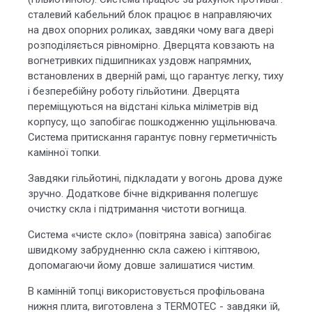
сталевий кабельний блок працює в направляючих
на двох опорних роликах, завдяки чому вага двері
розподіляється рівномірно. Дверцята ковзають на
вогнетривких підшипниках уздовж напрямних,
встановлених в дверній рамі, що гарантує легку, тиху
і безперебійну роботу гільйотини. Дверцята
переміщуються на відстані кілька міліметрів від
корпусу, що запобігає пошкодженню ущільнювача.
Система притискання гарантує повну герметичність
камінної топки.
Завдяки гільйотині, підкладати у вогонь дрова дуже
зручно. Додаткове бічне відкривання полегшує
очистку скла і підтримання чистоти вогнища.
Система «чисте скло» (повітряна завіса) запобігає
швидкому забрудненню скла сажею і кіптявою,
допомагаючи йому довше залишатися чистим.
В камінній топці використовується профільована
нижня плита, виготовлена ​​з TERMOTEC - завдяки їй,