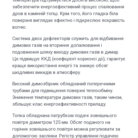
температура підтримується досить високою, щоб
забезпечити енергоефективний процес спалювання
дров в камінній топці. Крім того, його гладка біла
поверхня виглядає ефектно і підкреслює яскравість
вогню.
Система двох дефлекторів служить для відбивання
димових газів на вторинне допалювання і
подовження шляху виходу димових газів в димар.
Це підвищує ККД (коефіцієнт корисної дії), гарантує
краще використання енергії та знижує обсяг
шкідливих викидів в атмосферу.
Високий димозбірник обладнаний поперечними
трубами для підвищення поверхні теплообміну.
Зниження температури димових газів, таким чином,
збільшує клас енергоефективності приладу.
Топка обладнана патрубком подачі зовнішнього
повітря діаметром 125 мм. Обсяг поданого на
горіння зовнішнього повітря можна регулювати за
допомогою заслінки. Регістр управління подачею