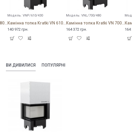
Модель:
VNP/610/430
Модель:
VNL/700/480
Мод
Камінна топка Kratki VN 480/480 права BS з гільйотиною
Камінна топка Kratki VN 610/430 права BS з гільйотиною
Камінна топка Kratki VN 700/480 ліва BS з гільйотиною
140 972 грн.
164 372 грн.
164 
ВИ ДИВИЛИСЯ
ПОПУЛЯРНІ