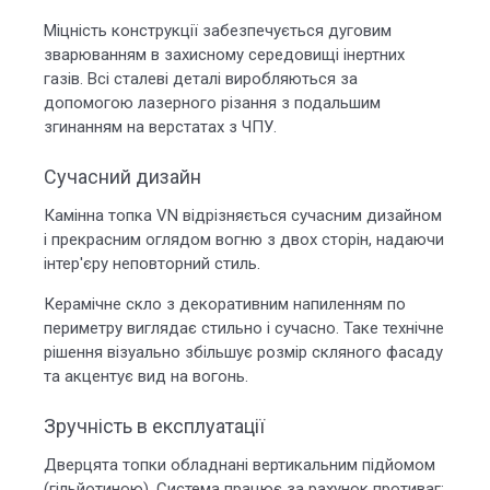
Міцність конструкції забезпечується дуговим
зварюванням в захисному середовищі інертних
газів. Всі сталеві деталі виробляються за
допомогою лазерного різання з подальшим
згинанням на верстатах з ЧПУ.
Сучасний дизайн
Камінна топка VN відрізняється сучасним дизайном
і прекрасним оглядом вогню з двох сторін, надаючи
інтер'єру неповторний стиль.
Керамічне скло з декоративним напиленням по
периметру виглядає стильно і сучасно. Таке технічне
рішення візуально збільшує розмір скляного фасаду
та акцентує вид на вогонь.
Зручність в експлуатації
Дверцята топки обладнані вертикальним підйомом
(гільйотиною). Система працює за рахунок противаг: