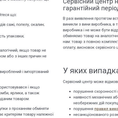
Сервісний центр н
гарантійний періо
йтеся що:
В разі виявлення протягом вст
виникли з вини виробника, в т
дів сажі, попелу, окалин;
виробника і не може бути від
обміняємо товар на аналогічн
сть упаковки;
нам: товар з повною комплект
оплату; висновок сервісного ц
алогічний, якщо товар не
ом або з інших причин не
У яких випадк
 вироблений і імпортований
Сервісний центр може відмовит
користовувався і якщо
порушення схоронності 
омби, ярлики, а також
наявності механічних а
оданим товаром.
необережних дій покупця
купки з проханням обміняти
порушення
правил вик
ає критеріям товару належної
несанкціонованого розкр