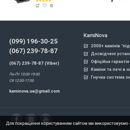
KamiNova
(099) 196-30-25
2000+ камінів "пі
(067) 239-78-87
Досвідчені устан
Офіційна гарантія
(067) 239-78-87 (Viber)
Каміни та печі в н
Пн-Пт 10:00-19:00
Гнучка система з
Сб 12:00-17:00
kaminova.ua@gmail.com
Для покращення користуванням сайтом ми використовуємо ф