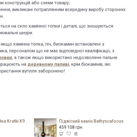
ни конструкцій або схеми товару;
ння, викликані потраплянням всередину виробу сторонніх
н.
ться на скло камінної топки і деталі, що зношуються:
нювальні шнури.
 якщо камінна топка, піч, биокамин встановлені з
ка, персоналом що не має відповідної кваліфікації, з
новки
, а також якщо використано недозволене пальне
 працюють на
деревному паливі
, крім біокамінів, які
ористання вугілля заборонено!
ка Kratki K9
Підвісний камін Bathyscafocus
459 108 грн.