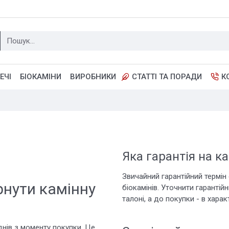
ЕЧІ
БІОКАМІНИ
ВИРОБНИКИ
СТАТТІ ТА ПОРАДИ
К
Яка гарантія на к
Звичайний гарантійний термін 
рнути камінну
біокамінів. Уточнити гарантій
талоні, а до покупки - в хара
днів з моменту покупки. Це