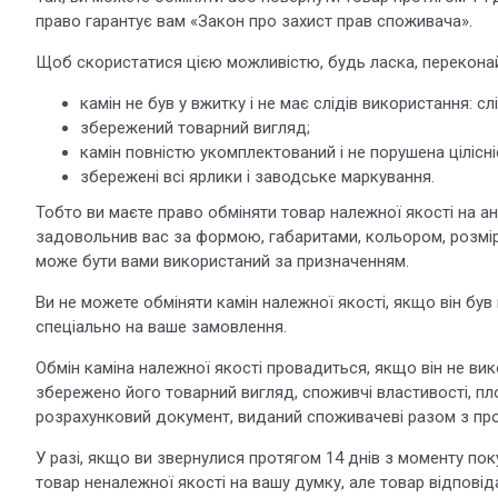
право гарантує вам «Закон про захист прав споживача».
Щоб скористатися цією можливістю, будь ласка, перекона
камін не був у вжитку і не має слідів використання: слі
збережений товарний вигляд;
камін повністю укомплектований і не порушена цілісні
збережені всі ярлики і заводське маркування.
Тобто ви маєте право обміняти товар належної якості на ан
задовольнив вас за формою, габаритами, кольором, розмір
може бути вами використаний за призначенням.
Ви не можете обміняти камін належної якості, якщо він був
спеціально на ваше замовлення.
Обмін каміна належної якості провадиться, якщо він не ви
збережено його товарний вигляд, споживчі властивості, пл
розрахунковий документ, виданий споживачеві разом з пр
У разі, якщо ви звернулися протягом 14 днів з моменту по
товар неналежної якості на вашу думку, але товар відповід