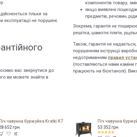
у.
компонентів товару, змі
якщо виявлені пошкодже
дійснюється тільки за
предметів, речовин, ріди
и експлуатації не порушені.
Зокрема, гарантія не поширює
решітка, шамотні плити, ущіль
Також, гарантія не надається,
рантійного
порушенням інструкції виробни
недотриманням
правил уста
(поставляються нами каміни
просимо вас звернутися до
працюють на біоетанолі). Вик
ого ви можете знайти в
Піч чавунна буржуйка Kratki K7
Піч чавунна буржуй
28 652 грн.
53 352 грн.