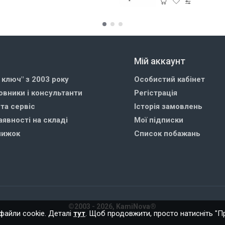
Мій аккаунт
д ключ" з 2003 року
Особистий кабінет
овники і консультанти
Регістрація
 та сервіс
Історія замовлень
аявності на складі
Мої підписки
нижок
Список побажань
©2003 - 2026, KamiNova®
айли cookie. Деталі
тут
. Щоб продовжити, просто натисніть "П