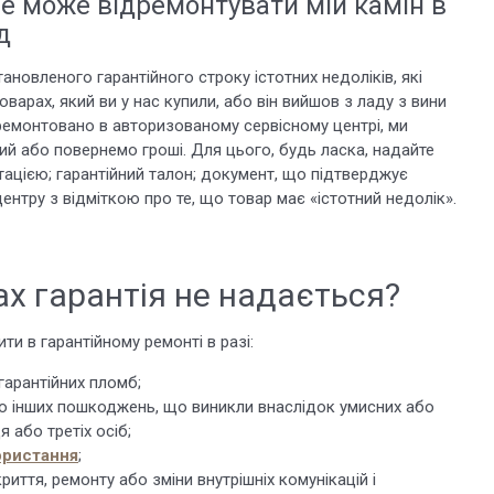
е може відремонтувати мій камін в
д
ановленого гарантійного строку істотних недоліків, які
оварах, який ви у нас купили, або він вийшов з ладу з вини
ремонтовано в авторизованому сервісному центрі, ми
ий або повернемо гроші. Для цього, будь ласка, надайте
ацією; гарантійний талон; документ, що підтверджує
ентру з відміткою про те, що товар має «істотний недолік».
ах гарантія не надається?
и в гарантійному ремонті в разі:
гарантійних пломб;
бо інших пошкоджень, що виникли внаслідок умисних або
 або третіх осіб;
ористання
;
иття, ремонту або зміни внутрішніх комунікацій і