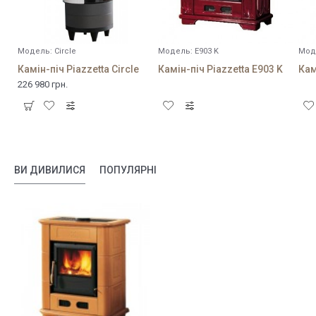
Модель:
Circle
Модель:
E903 K
Мод
Камін-піч Piazzetta Circle
Камін-піч Piazzetta E903 K
Кам
226 980 грн.
ВИ ДИВИЛИСЯ
ПОПУЛЯРНІ