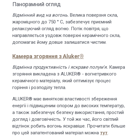
Панорамний огляд
Відмінний вид на вогонь.
Велика поверхня скла,
жароміцного до 750 ° C, забезпечує приємний
релаксуючий огляд вогню. Потік повітря, що
направляється уздовж поверхні керамічного скла,
допомагає йому довше залишатися чистим.
Камера згоряння з Aluker®
Відмінна продуктивність і яскраве полум'я.
Камера
згоряння викладена з ALUKER® - вогнетривкого
керамічного матеріалу, який оптимізує процес
горіння і розподілу тепла.
ALUKER® має виняткові властивості збереження
енергії і підвищеним опором до високих температур,
а також забезпечує безпеку використання, простий
догляд і довговічність. У той же час, його світлий
відтінок робить вогонь яскравіше. Прочитати більше
про цей запатентований матеріал можна
тут
.