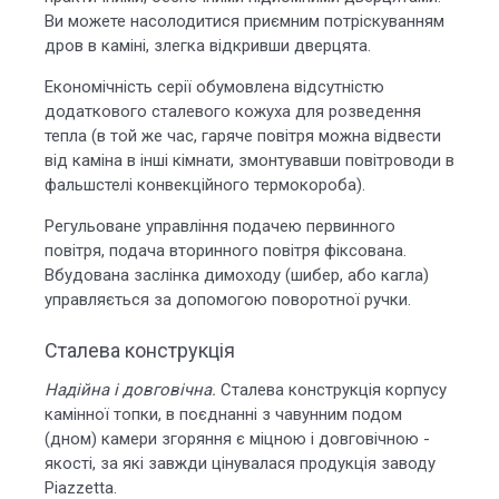
Ви можете насолодитися приємним потріскуванням
дров в каміні, злегка відкривши дверцята.
Економічність серії обумовлена ​​відсутністю
додаткового сталевого кожуха для розведення
тепла (в той же час, гаряче повітря можна відвести
від каміна в інші кімнати, змонтувавши повітроводи в
фальшстелі конвекційного термокороба).
Регульоване управління подачею первинного
повітря, подача вторинного повітря фіксована.
Вбудована заслінка димоходу (шибер, або кагла)
управляється за допомогою поворотної ручки.
Сталева конструкція
Надійна і довговічна.
Сталева конструкція корпусу
камінної топки, в поєднанні з чавунним подом
(дном) камери згоряння є міцною і довговічною -
якості, за які завжди цінувалася продукція заводу
Piazzetta.