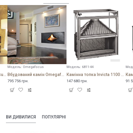
Модель:
Omegafocus
Модель:
6811-44
Мод
Вбудований камін Neofocus 1800
Вбудований камін Omegafocus
Камінна топка Invicta 1100 Grande Vision relevable
795 756 грн.
147 680 грн.
91 5
ВИ ДИВИЛИСЯ
ПОПУЛЯРНІ