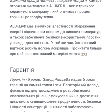
Відмінна продуктивність і яскраве полум'я.
Камера
згоряння викладена з ALUKER® - вогнетривкого
керамічного матеріалу, який оптимізує процес
горіння і розподілу тепла.
ALUKER® має виняткові властивості збереження
енергії і підвищеним опором до високих температур,
а також забезпечує безпеку використання, простий
догляд і довговічність. У той же час, його світлий
відтінок робить вогонь яскравіше. Прочитати більше
про цей запатентований матеріал можна
тут
.
Гарантія
Гарантія - 5 років.
Завод Piazzetta надає 5 років
гарантії
на камінні топки і печі. Багаторічний досвід
фахівців відділу досліджень в розробці нових
опалювальних рішень сфокусований на досягненні
ідеального співвідношення продуктивності, безпеки
і міцності конструкції. Ці цінності забезпечують