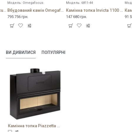
Модель:
Omegafocus
Модель:
6811-44
Мод
Вбудований камін Neofocus 1800
Вбудований камін Omegafocus
Камінна топка Invicta 1100 Grande Vision relevable
795 756 грн.
147 680 грн.
91 5
ВИ ДИВИЛИСЯ
ПОПУЛЯРНІ
Камінна топка Piazzetta MA 265 SL