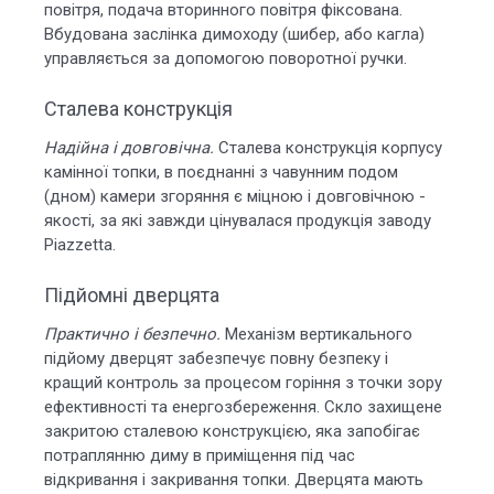
повітря, подача вторинного повітря фіксована.
Вбудована заслінка димоходу (шибер, або кагла)
управляється за допомогою поворотної ручки.
Сталева конструкція
Надійна і довговічна.
Сталева конструкція корпусу
камінної топки, в поєднанні з чавунним подом
(дном) камери згоряння є міцною і довговічною -
якості, за які завжди цінувалася продукція заводу
Piazzetta.
Підйомні дверцята
Практично і безпечно.
Механізм вертикального
підйому дверцят забезпечує повну безпеку і
кращий контроль за процесом горіння з точки зору
ефективності та енергозбереження. Скло захищене
закритою сталевою конструкцією, яка запобігає
потраплянню диму в приміщення під час
відкривання і закривання топки. Дверцята мають