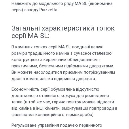
Належить до модельного ряду MA SL (економічна
серія) заводу Piazzetta:
Загальні характеристики топок
серії MA SL:
В камінних топках серії MA SL поєднані великі
розміри традиційного каміна з сучасної сталевою
конструкцією з керамічним облицюванням і
практичними, безпечними підйомними дверцятами.
Ви можете насолодитися приємним потріскуванням
дров в каміні, злегка відкривши дверцята.
Економічність серії обумовлена ​​відсутністю
додаткового сталевого кожуха для розведення
тепла (в той же час, гаряче повітря можна відвести
від каміна в інші кімнати, змонтувавши повітроводи в
фальшстелі конвекційного термокороба).
Регульоване управління подачею первинного