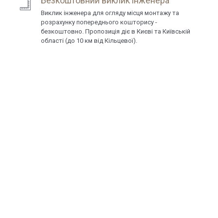
Безкоштовний виклик інженера
Виклик інженера для огляду місця монтажу та
розрахунку попереднього кошторису -
безкоштовно. Пропозиція діє в Києві та Київській
області (до 10 км від Кільцевої).