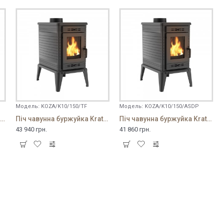
Модель:
KOZA/K10/150/TF
Модель:
KOZA/K10/150/ASDP
іч чавунна буржуйка Kratki K10 ∅130 с ASDP
Піч чавунна буржуйка Kratki K10 ∅150 з турбофеном
Піч чавунна буржуйка Kratki K10 ∅150 с ASDP
43 940 грн.
41 860 грн.