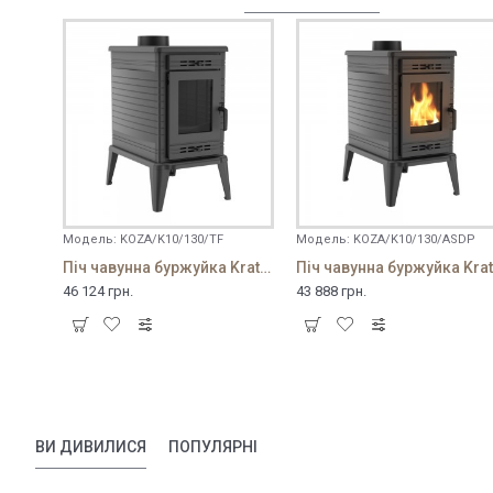
Модель:
KOZA/K10/130/TF
Модель:
KOZA/K10/130/ASDP
Піч чавунна буржуйка Kratki K10 ∅130 з турбофеном
П
46 124 грн.
43 888 грн.
ВИ ДИВИЛИСЯ
ПОПУЛЯРНІ