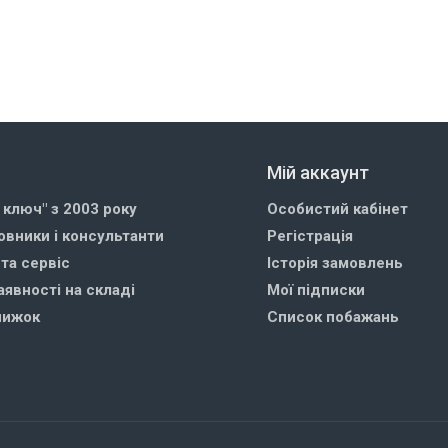
Мій аккаунт
д ключ" з 2003 року
Особистий кабінет
овники і консультанти
Регістрація
 та сервіс
Історія замовлень
аявності на складі
Мої підписки
нижок
Список побажань