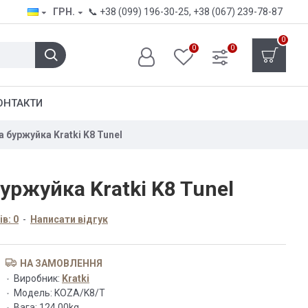
ГРН.
📞
+38 (099) 196-30-25
,
+38 (067) 239-78-87
0
0
0
ОНТАКТИ
а буржуйка Kratki K8 Tunel
уржуйка Kratki K8 Tunel
в: 0
-
Написати відгук
НА ЗАМОВЛЕННЯ
Виробник:
Kratki
Модель:
KOZA/K8/T
Вага:
124.00kg