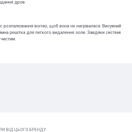
адання дров.
час розпалювання вогню, щоб вона не нагрівалася. Висувний
німна решітка для легкого видалення золи. Завдяки системі
 чистим.
АРИ ВІД ЦЬОГО БРЕНДУ