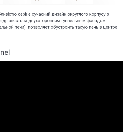
бливістю серії є сучасний дизайн округлого корпусу з
відрізняється двухсторонним туннельным фасадом.
ельной печи) позволяет обустроить такую печь в центре
nnel