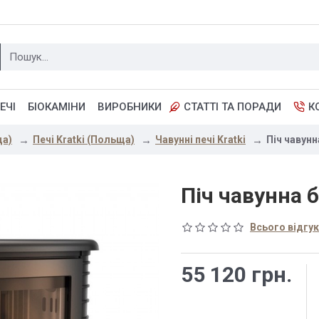
ЕЧІ
БІОКАМІНИ
ВИРОБНИКИ
СТАТТІ ТА ПОРАДИ
К
ща)
Печі Kratki (Польща)
Чавунні печі Kratki
Піч чавунн
Піч чавунна б
Всього відгукі
55 120 грн.