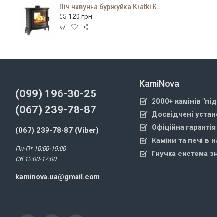
Піч чавунна буржуйка Kratki K8 Tunel
55 120 грн.
KamiNova
(099) 196-30-25
2000+ камінів "пі
(067) 239-78-87
Досвідчені устан
Офіційна гарантія
(067) 239-78-87 (Viber)
Каміни та печі в н
Пн-Пт 10:00-19:00
Гнучка система з
Сб 12:00-17:00
kaminova.ua@gmail.com