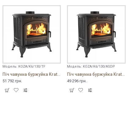
Модель:
KOZA/K6/130/TF
Модель:
KOZA/K6/130/ASDP
Піч чавунна буржуйка Kratki K6 ∅130 з турбофеном
Піч чавунна буржуйка Kratki K6 ∅130 с ASDP
51 792 грн.
49 296 грн.