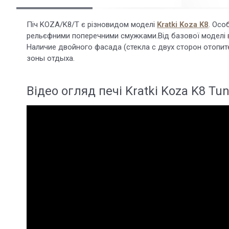
Піч KOZA/K8/T є різновидом моделі
Kratki Koza K8
. Осо
рельєфними поперечними смужками.Від базової моделі 
Наличие двойного фасада (стекла с двух сторон отопит
зоны отдыха.
Відео огляд печі Kratki Koza K8 Tu