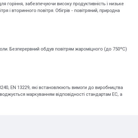
для горіння, забезпечуючи високу продуктивність і низьке
ря і вторинного повітря. Обігрів - повітряний, природна
оли. Безперервний обдув повітрям жароміцного (до 750ºС)
3240, EN 13229, які встановлюють вимоги до виробництва
оводжується маркуванням відповідності стандартам EC, а