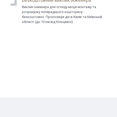
Безкоштовний виклик інженера
Виклик інженера для огляду місця монтажу та
розрахунку попереднього кошторису -
безкоштовно. Пропозиція діє в Києві та Київській
області (до 10 км від Кільцевої).