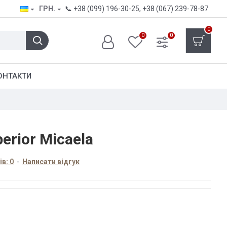
ГРН.
📞
+38 (099) 196-30-25
,
+38 (067) 239-78-87
0
0
0
ОНТАКТИ
erior Micaela
в: 0
-
Написати відгук