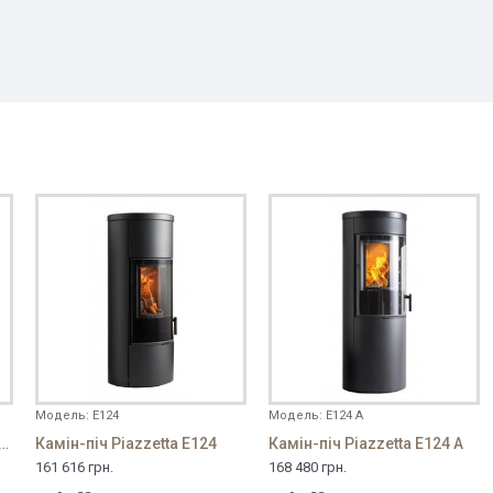
Модель:
E124
Модель:
E124 A
камін-піч Spartherm Passo G
Камін-піч Piazzetta E124
Камін-піч Piazzetta E124 A
161 616 грн.
168 480 грн.