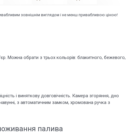
привабливим зовнішнім виглядом і не менш привабливою ціною!
р'єр. Можна обрати з трьох кольорів: блакитного, бежевого,
міцність і виняткову довговічність. Камера згоряння, дно
 чавунні, з автоматичним замком, хромована ручка з
споживання палива