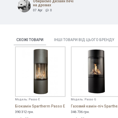
Обираємо дизайн печі
на дровах
07
Apr
0
СХОЖІ ТОВАРИ
ІНШІ ТОВАРИ ВІД ЦЬОГО БРЕНДУ
Модель:
Passo E
Модель:
Passo G
Біокамін Spartherm Passo E
Газовий 
390 312 грн.
346 736 грн.