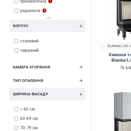
призматична
1
радіальна
4
стандартна
178
КОРПУС
тристороння
16
трьохстороння
12
сталевий
BLANKA/L/BS
чотиристороння
1
чавунний
Камінна то
широкоформатна
38
Blanka/L
КАМЕРА ЗГОРЯННЯ
76 64
ТИП ОПАЛЕННЯ
ШИРИНА ФАСАДУ
< 60 см
60-69 см
70-79 см