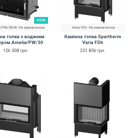
AQUA
A/PW/30/W
На замовлення
Varia FDh
На замовлення
на топка з водяним
Камінна топка Spartherm
уром Amelia/PW/30
Varia FDh
126 308 грн.
251 836 грн.