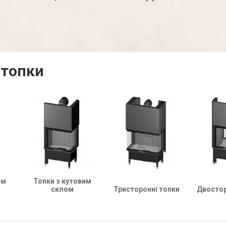
 топки
им
Топки з кутовим
склом
Тристоронні топки
Двостор