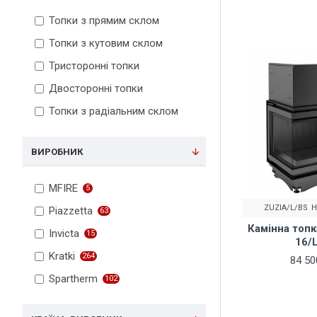
Топки з прямим склом
Топки з кутовим склом
Тристоронні топки
Двосторонні топки
Топки з радіальним склом
ВИРОБНИК
MFIRE
5
ZUZIA/L/BS
Н
Piazzetta
63
Камінна топка
Invicta
15
16/
Kratki
264
84 50
Spartherm
102