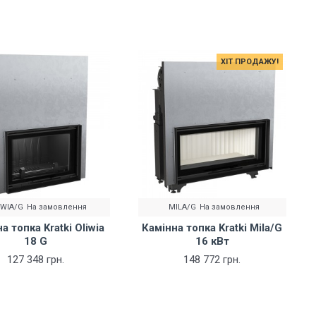
ХІТ ПРОДАЖУ!
IWIA/G
На замовлення
MILA/G
На замовлення
а топка Kratki Oliwia
Камінна топка Kratki Mila/G
18 G
16 кВт
127 348 грн.
148 772 грн.