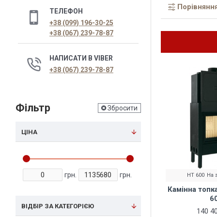
Порівняння
ТЕЛЕФОН
+38 (099) 196-30-25
+38 (067) 239-78-87
НАПИСАТИ В VIBER
+38 (067) 239-78-87
Фільтр
Збросити
ЦІНА
грн.
грн.
HT 600
На 
Камінна топка
6
ВІДБІР ЗА КАТЕГОРІЄЮ
140 40