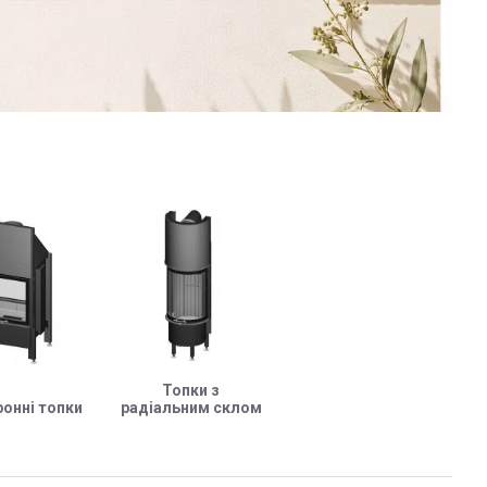
Топки з
онні топки
радіальним склом