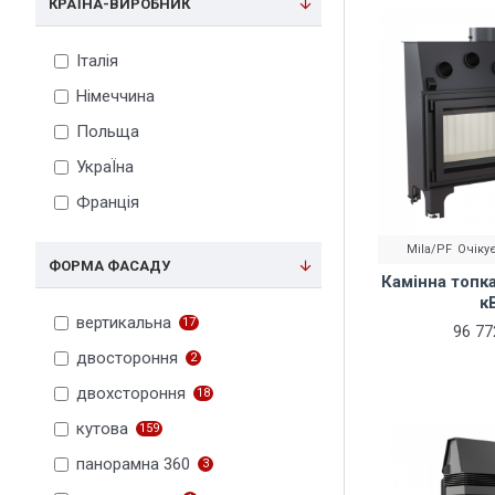
КРАЇНА-ВИРОБНИК
Італія
Німеччина
Польща
УкраЇна
Франція
Mila/PF
Очіку
ФОРМА ФАСАДУ
Камінна топка 
к
вертикальна
17
96 77
двостороння
2
двохстороння
18
кутова
159
панорамна 360
3