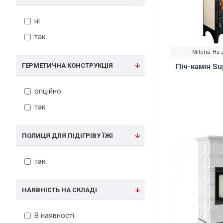
7
7.0
ні
7.2
так
7.8
Milena
На 
7.9
ГЕРМЕТИЧНА КОНСТРУКЦІЯ
Піч-камін Su
8
опційно
8.2
так
8.3
9
ПОЛИЦЯ ДЛЯ ПІДІГРІВУ ЇЖІ
9.5
10
так
11
НАЯВНІСТЬ НА СКЛАДІ
12.5
13
В наявності