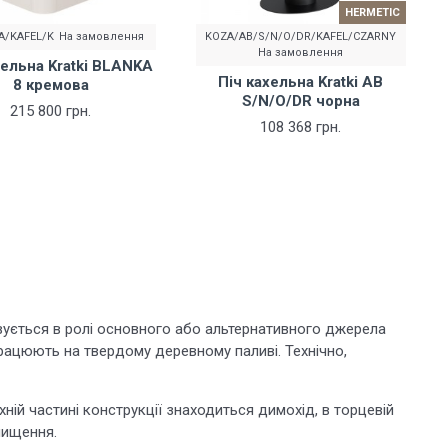
HERMETIC
A/KAFEL/K
На замовлення
KOZA/AB/S/N/O/DR/KAFEL/CZARNY
На замовлення
хельна Kratki BLANKA
Піч кахельна Kratki AB
8 кремова
S/N/O/DR чорна
215 800 грн.
108 368 грн.
вується в ролі основного або альтернативного джерела
працюють на твердому деревному паливі. Технічно,
ній частині конструкції знаходиться димохід, в торцевій
чищення.