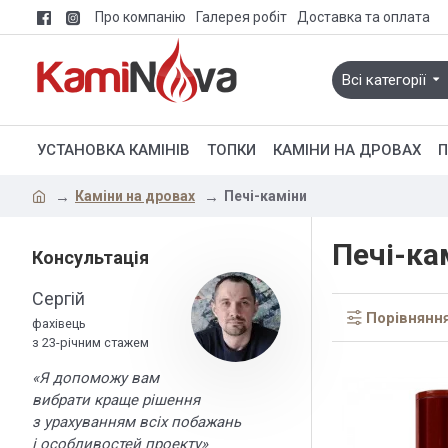
Про компанію
Галерея робіт
Доставка та оплата
Всі категорії
УСТАНОВКА КАМІНІВ
ТОПКИ
КАМІНИ НА ДРОВАХ
П
Каміни на дровах
Печі-каміни
Печі-ка
Консультація
Сергій
Порівняння
фахівець
з 23-річним стажем
«Я допоможу вам
вибрати краще рішення
з урахуванням всіх побажань
і особливостей проекту»