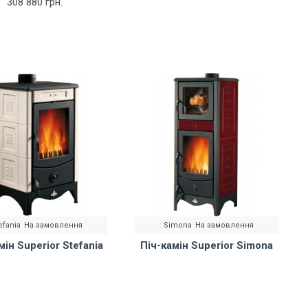
308 880 грн.
efania
На замовлення
Simona
На замовлення
мін Superior Stefania
Піч-камін Superior Simona