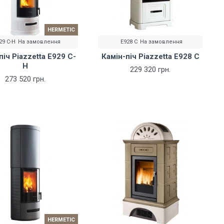
HERMETIC
29 C-H
На замовлення
E928 C
На замовлення
піч Piazzetta E929 C-
Камін-піч Piazzetta E928 C
H
229 320 грн.
273 520 грн.
HERMETIC