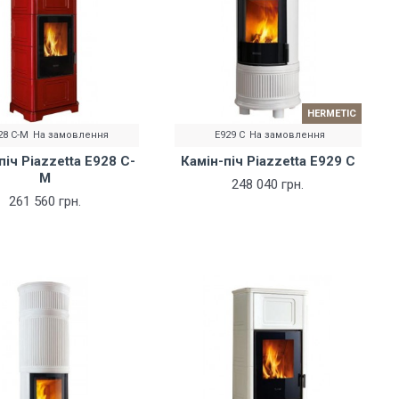
HERMETIC
28 C-M
На замовлення
E929 C
На замовлення
піч Piazzetta E928 C-
Камін-піч Piazzetta E929 C
M
248 040 грн.
261 560 грн.