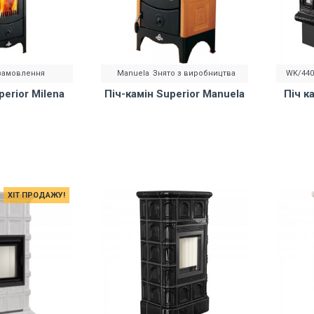
замовлення
Manuela
Знято з виробництва
WK/440
perior Milena
Піч-камін Superior Manuela
Піч к
ХІТ ПРОДАЖУ!