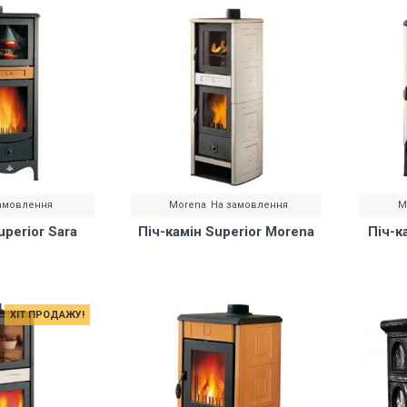
амовлення
Morena
На замовлення
M
uperior Sara
Піч-камін Superior Morena
Піч-к
ХІТ ПРОДАЖУ!