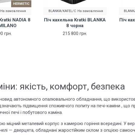
HERMETIC
На замовлення
BLANKA/KAFEL/C
На замовлення
BLANK
Kratki NADIA 8
Піч кахельна Kratki BLANKA
Піч ка
 MILANO
8 чорна
0 грн.
215 800 грн.
іни: якість, комфорт, безпека
різновид автономного опалювального обладнання, що використо
відзначають підвищення споживчого попиту на печі-каміни , що 
чної печі і побутового каміна.
ою міцний металевий корпус з камерою горіння всередині. У верх
нелі — дверцята, обладнані жаростійким склом з опцією самоо