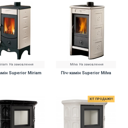
iriam
На замовлення
Milva
На замовлення
амін Superior Miriam
Піч-камін Superior Milva
ХІТ ПРОДАЖУ!