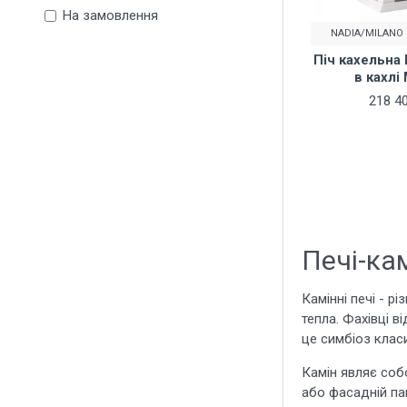
13.7
На замовлення
NADIA/MILANO
Піч кахельна 
в кахлі
218 40
Печі-кам
Камінні печі - 
тепла. Фахівці 
це симбіоз класи
Камін являє соб
або фасадній па