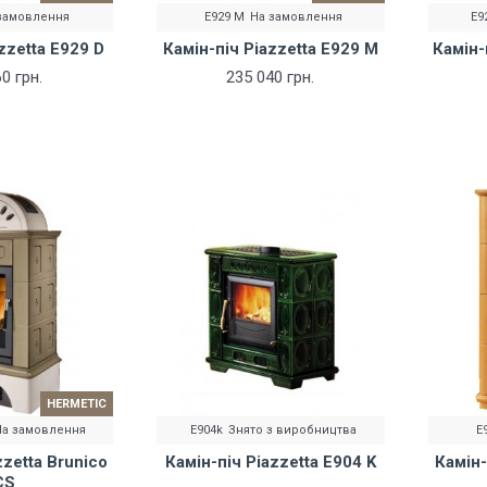
замовлення
E929 M
На замовлення
E9
zzetta E929 D
Камін-піч Piazzetta E929 M
Камін-
0 грн.
235 040 грн.
HERMETIC
На замовлення
E904k
Знято з виробництва
E
zzetta Brunico
Камін-піч Piazzetta E904 K
Камін-
CS