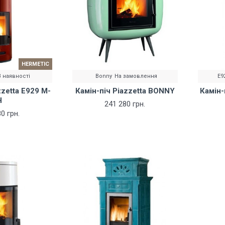
HERMETIC
В наявності
Bonny
На замовлення
E9
zzetta E929 M-
Камін-піч Piazzetta BONNY
Камін-
H
241 280 грн.
0 грн.