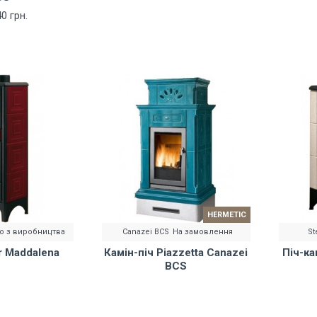
0 грн.
HERMETIC
о з виробництва
Canazei BCS
На замовлення
St
r Maddalena
Камін-піч Piazzetta Canazei
Піч-ка
BCS