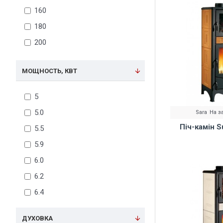
160
180
200
МОЩНОСТЬ, КВТ
5
5.0
Sara
На з
Піч-камін S
5.5
5.9
6.0
6.2
6.4
6.5
ДУХОВКА